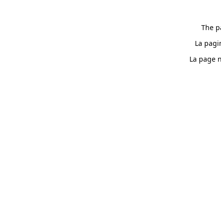
The p
La pagi
La page n